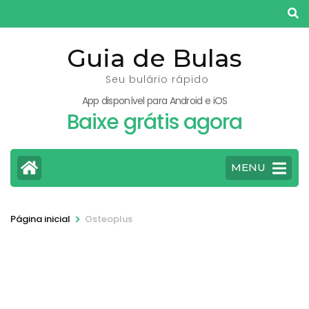
Pular
para
o
Guia de Bulas
conteúdo
Seu bulário rápido
(pressione
App disponível para Android e iOS
Enter)
Baixe grátis agora
MENU
>
Página inicial
Osteoplus