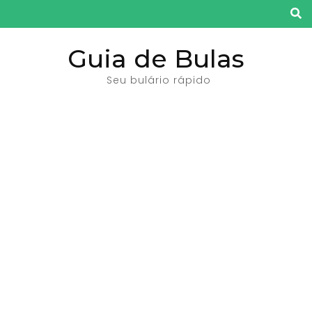
Pular
para
o
Guia de Bulas
conteúdo
Seu bulário rápido
(pressione
Enter)