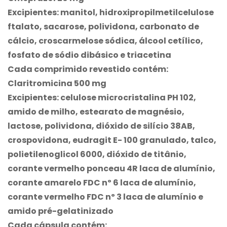
Excipientes: manitol, hidroxipropilmetilcelulose
ftalato, sacarose, polividona, carbonato de
cálcio, croscarmelose sódica, álcool cetílico,
fosfato de sódio dibásico e triacetina
Cada comprimido revestido contém:
Claritromicina 500 mg
Excipientes: celulose microcristalina PH 102,
amido de milho, estearato de magnésio,
lactose, polividona, dióxido de silício 38AB,
crospovidona, eudragit E- 100 granulado, talco,
polietilenoglicol 6000, dióxido de titânio,
corante vermelho ponceau 4R laca de alumínio,
corante amarelo FDC nº 6 laca de alumínio,
corante vermelho FDC nº 3 laca de alumínio e
amido pré-gelatinizado
Cada cápsula contém: