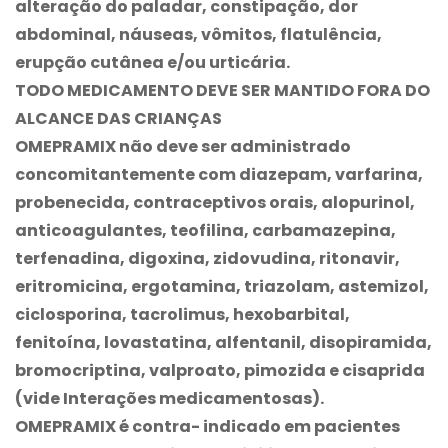
alteração do paladar, constipação, dor
abdominal, náuseas, vômitos, flatulência,
erupção cutânea e/ou urticária.
TODO MEDICAMENTO DEVE SER MANTIDO FORA DO
ALCANCE DAS CRIANÇAS
OMEPRAMIX
não deve ser administrado
concomitantemente com diazepam, varfarina,
probenecida, contraceptivos orais, alopurinol,
anticoagulantes, teofilina, carbamazepina,
terfenadina, digoxina, zidovudina, ritonavir,
eritromicina, ergotamina, triazolam, astemizol,
ciclosporina, tacrolimus, hexobarbital,
fenitoína, lovastatina, alfentanil, disopiramida,
bromocriptina, valproato, pimozida e cisaprida
(vide Interações medicamentosas).
OMEPRAMIX
é contra- indicado em pacientes