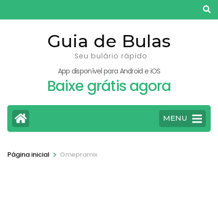
Pular
para
o
Guia de Bulas
conteúdo
Seu bulário rápido
(pressione
App disponível para Android e iOS
Enter)
Baixe grátis agora
MENU
>
Página inicial
Omepramix