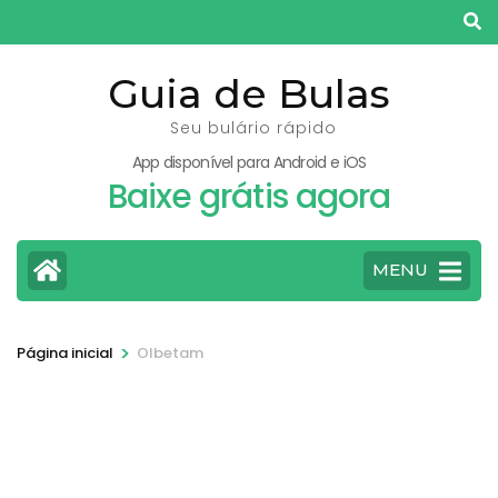
Pular
para
o
Guia de Bulas
conteúdo
Seu bulário rápido
(pressione
App disponível para Android e iOS
Enter)
Baixe grátis agora
MENU
>
Página inicial
Olbetam