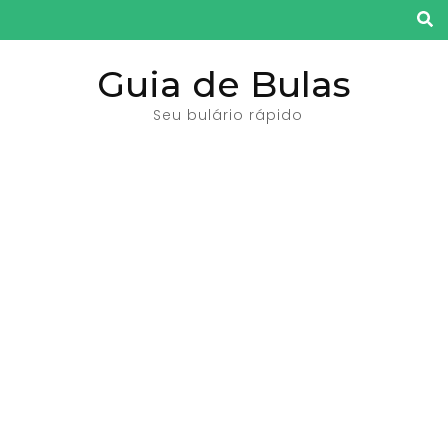
Pular
para
o
Guia de Bulas
conteúdo
Seu bulário rápido
(pressione
Enter)