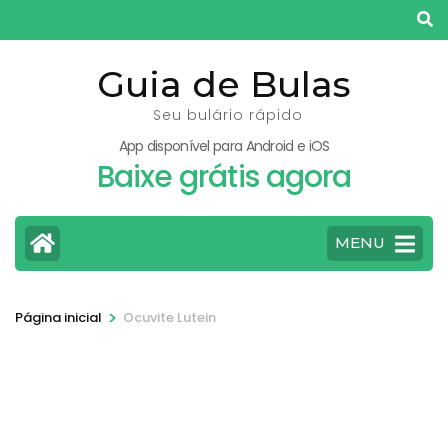
Pular
para
o
Guia de Bulas
conteúdo
Seu bulário rápido
(pressione
App disponível para Android e iOS
Enter)
Baixe grátis agora
MENU
>
Página inicial
Ocuvite Lutein