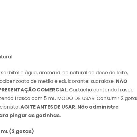
tural
 sorbitol e água, aroma id. ao natural de doce de leite,
oxibenzoato de metila e edulcorante: sucralose.
NÃO
PRESENTA
Ç
ÃO COMERCIAL
: Cartucho contendo frasco
tendo frasco com 5 mL. MODO DE USAR: Consumir 2 gotas
cionista
. AGITE ANTES DE USAR.
Não administre
para pingar
as gotin
h
as.
 mL (2 gotas)