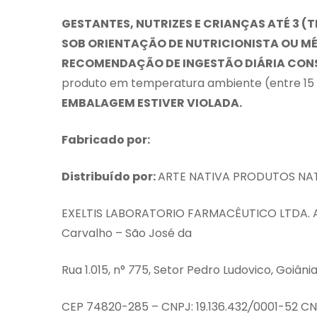
GESTANTES, NUTRIZES E CRIANÇAS ATÉ 3 (
SOB ORIENTAÇÃO DE
N
UTRICIONISTA OU
MÉ
RECOMENDAÇÃO DE INGESTÃO
DIÁRIA CON
produto em temperatura ambiente (entre 15 e
EMBALAGEM ESTIVER VIOLADA.
Fabricado por:
Distribuído por:
ARTE NATIVA PRODUTOS NA
EXELTIS LABORATORIO FARMACÊUTICO LTDA. 
Carvalho – São José da
Rua 1.015, n°
7
75, Setor Pedro Ludovico, Goiâni
CEP 74820-285 – CNPJ: 19.136.432
/
0001-52 CN