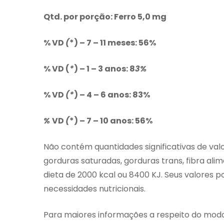
Qtd. por porção:
Ferro 5,0 mg
% VD
(
*) – 7 – 11 meses: 56%
% VD (
*
) – 1 – 3 anos: 8
3%
% VD
(*
) – 4 – 6 anos: 83%
%
VD
(
*) – 7 – 10 anos: 56%
Não contém quantidades significativas de valo
gorduras saturadas, gorduras trans, fibra al
dieta de 2000 kcal ou 8400 KJ. Seus valore
necessidades nutricionais.
Para maiores informações a respeito do modo 