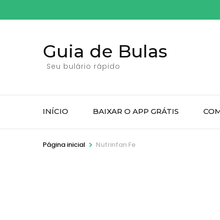
Pular
para
o
Guia de Bulas
conteúdo
(pressione
Seu bulário rápido
Enter)
INÍCIO
BAIXAR O APP GRÁTIS
COM
>
Página inicial
Nutrinfan Fe