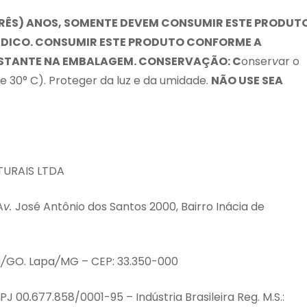
TRÊS) ANOS, SOMENTE DEVEM
CONSUMIR
E
STE PRODUT
DICO.
CONSUMIR ESTE PRODUTO CONFORME A
STANTE NA EMBALAGEM.
C
O
NSER
V
AÇÃO: C
onser
v
ar o
 30° C). Proteger da luz e da umidade.
N
ÃO USE SEA
TURAIS LTDA
A
v.
José Antônio dos Santos 2000, Bairro Inácia de
a
/
GO. Lapa
/
MG – CEP: 33.350-000
PJ 00
.
677.858/0001-95 – Indústria Brasileira Reg. M.S.: