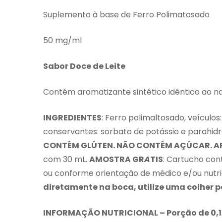
Suplemento à base de Ferro Polimatosado
50 mg/ml
S
a
b
or Doc
e d
e Leite
Contém aromatizante sintético idêntico ao na
INGREDIENTES
: Ferro polimaltosado, veículos:
conservantes: sorbato de potássio e parahidr
CO
N
TÉM GLÚTEN. NÃO
C
ONTÉM AÇ
Ú
CAR.
A
com 30 mL.
AMOSTRA GR
A
TIS
: Cartucho con
ou conforme orientação de médico e/ou nutri
diretamente na boca, utilize uma colher 
INFOR
M
AÇÃO NUTRICIONAL – Porção de 0,1