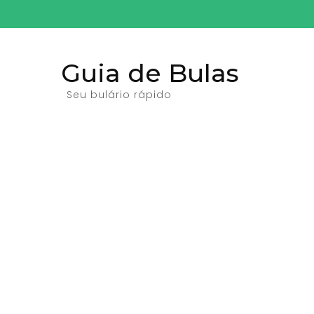
Pular
para
o
Guia de Bulas
conteúdo
(pressione
Seu bulário rápido
Enter)