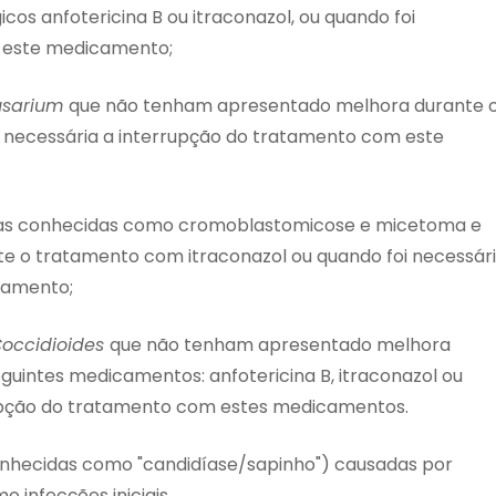
s anfotericina B ou itraconazol, ou quando foi
m este medicamento;
usarium
que não tenham apresentado melhora durante 
i necessária a interrupção do tratamento com este
ças conhecidas como cromoblastomicose e micetoma e
 o tratamento com itraconazol ou quando foi necessár
camento;
occidioides
que não tenham apresentado melhora
uintes medicamentos: anfotericina B, itraconazol ou
rrupção do tratamento com estes medicamentos.
onhecidas como "candidíase/sapinho") causadas por
 infecções iniciais.