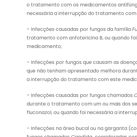
o tratamento com os medicamentos antifúngico
necessária a interrupção do tratamento co
– Infecções causadas por fungos da família
F
tratamento com anfotericina B, ou quando fo
medicamento;
– Infecções por fungos que causam as doen
que não tenham apresentado melhora durante
a interrupção do tratamento com este medi
– Infecções causadas por fungos chamados
C
durante o tratamento com um ou mais dos seg
fluconazol, ou quando foi necessária a inte
– Infecções na área bucal ou na garganta (c
fungos chamados
Candida,
consideradas como