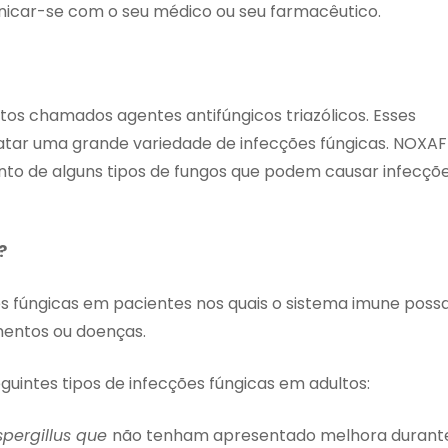
unicar-se com o seu médico ou seu farmacêutico.
s chamados agentes antifúngicos triazólicos. Esses
tar uma grande variedade de infecções fúngicas. NOXAF
to de alguns tipos de fungos que podem causar infecçõ
?
es fúngicas em pacientes nos quais o sistema imune poss
mentos ou doenças.
eguintes tipos de infecções fúngicas em adultos:
spergillus que
não tenham apresentado melhora durant