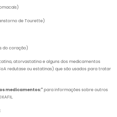
tomacais)
anstorno de Tourette)
is do coração)
statina, atorvastatina e alguns dos medicamentos
A redutase ou estatinas) que são usados para tratar
ros medicamentos:"
para informações sobre outros
XAFIL.
: