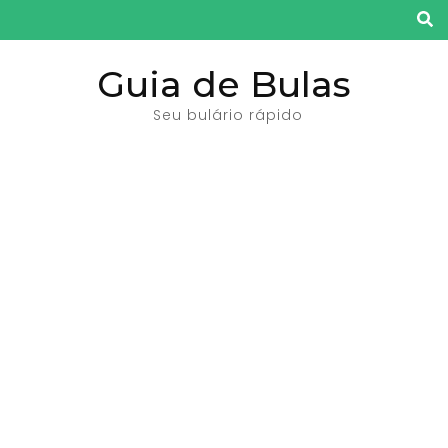
Pular
para
o
Guia de Bulas
conteúdo
Seu bulário rápido
(pressione
Enter)