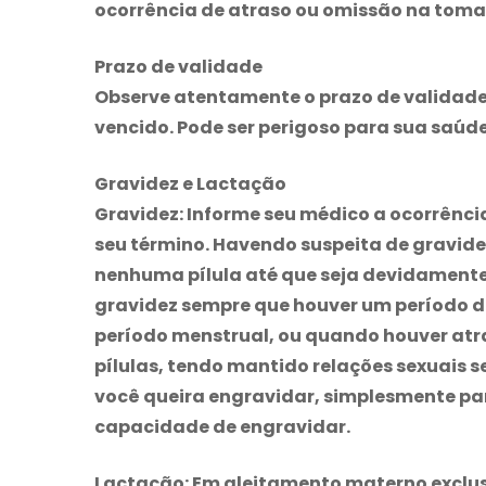
ocorrência de atraso ou omissão na tom
Prazo de validade
Observe atentamente o prazo de valida
vencido. Pode ser perigoso para sua saúde
Gravidez e Lactação
Gravidez:
Informe seu médico a ocorrênci
seu término. Havendo suspeita de gravid
nenhuma pílula até que seja devidamente 
gravidez sempre que houver um período de
período menstrual, ou quando houver at
pílulas, tendo mantido relações sexuais 
você queira engravidar, simplesmente par
capacidade de engravidar.
Lactação:
Em aleitamento materno exclusi