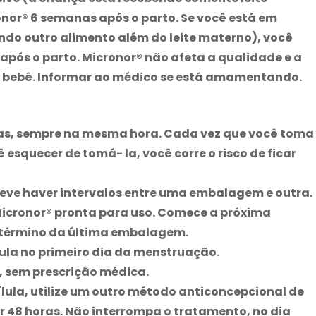
onor
® 6 semanas após o parto. Se você está em
ndo outro alimento além do leite materno), você
após o parto.
Micronor
® não afeta a qualidade e a
eu bebê. Informar ao médico se está amamentando.
ias, sempre na mesma hora. Cada vez que você toma
 esquecer de tomá- la, você corre o risco de ficar
deve haver intervalos entre uma embalagem e outra.
icronor
® pronta para uso. Comece a próxima
 término da última embalagem.
ula no primeiro dia da menstruação.
, sem prescrição médica.
lula, utilize um outro método anticoncepcional de
r 48 horas. Não interrompa o tratamento, no dia