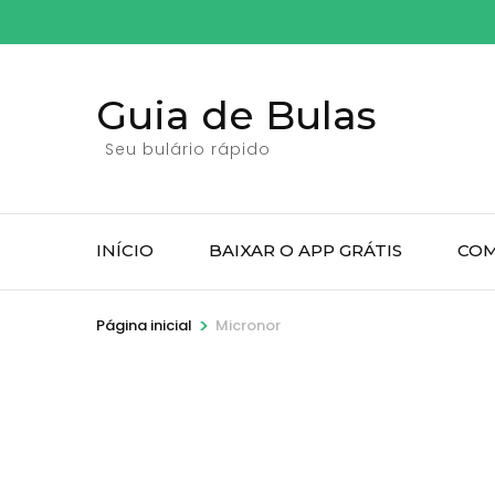
Pular
para
o
Guia de Bulas
conteúdo
(pressione
Seu bulário rápido
Enter)
INÍCIO
BAIXAR O APP GRÁTIS
COM
>
Página inicial
Micronor