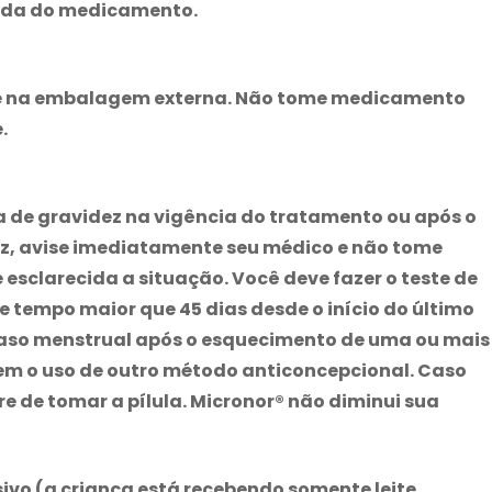
ada do medicamento.
de na embalagem externa. Não tome medicamento
.
a de gravidez na vigência do tratamento ou após o
ez, avise imediatamente seu médico e não tome
esclarecida a situação. Você deve fazer o teste de
 tempo maior que 45 dias desde o início do último
raso menstrual após o esquecimento de uma ou mais
sem o uso de outro método anticoncepcional. Caso
e de tomar a pílula.
Micronor
® não diminui sua
vo (a criança está recebendo somente leite