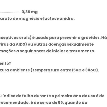
………………. 0,35 mg
earato de magnésio e lactose anidra.
ceptivos orais) é usado para prevenir a gravidez. N
(vírus da AIDS) ou outras doenças sexualmente
mações a seguir antes de iniciar o tratamento.
ento?
ura ambiente (temperatura entre 15oC e 30oC).
índice de falha durante o primeiro ano de uso é de
recomendado, é de cerca de 5% quando da