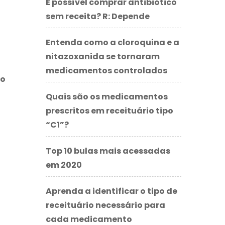
É possível comprar antibiótico
sem receita? R: Depende
Entenda como a cloroquina e a
nitazoxanida se tornaram
medicamentos controlados
ão
Quais são os medicamentos
prescritos em receituário tipo
“C1”?
Top 10 bulas mais acessadas
em 2020
Aprenda a identificar o tipo de
receituário necessário para
cada medicamento