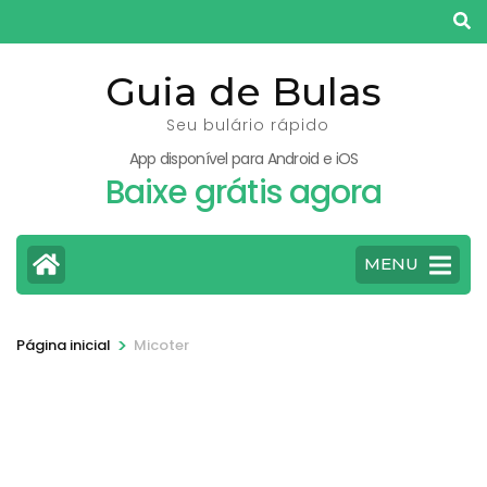
Pular
para
o
Guia de Bulas
conteúdo
Seu bulário rápido
(pressione
App disponível para Android e iOS
Enter)
Baixe grátis agora
MENU
>
Página inicial
Micoter