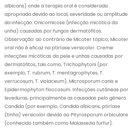
albicans) onde a terapia oral é considerada
apropriada devido ao local, severidade ou amplitude
da infecção. Onicomicose (infecção micótica da
unha) causadas por fungos dermatófitos.
Observação: ao contrário de Micoter tópico, Micoter
oral não é eficaz na ptiríase versicolor. Creme:
infecções micóticas da pele e unhas causadas por
dermatófitos, tais como, Trichophytoni (por
exemplo, T. rubrum, T. mentagrophytes, T.
verrucosum, T. violaceum), Microsporum canis e
Epidermophyton floccosum. Infecções cutâneas por
leveduras, principalmente as causadas pelo gênero
Candida (por exemplo, Candida albicans, ptiríase
(tinha) versicolor devido ao Pityrosporum orbiculare
(conhecido também como Malassezia furfur).