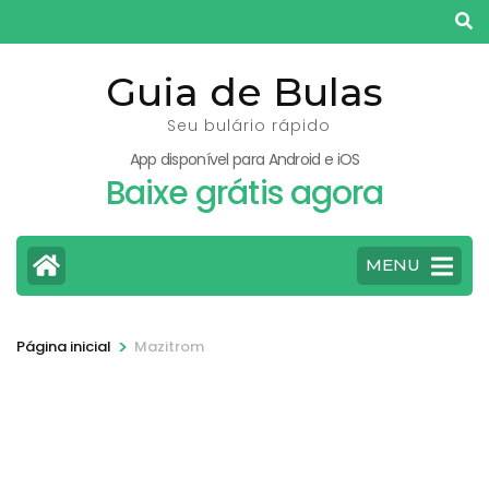
Pular
para
o
Guia de Bulas
conteúdo
Seu bulário rápido
(pressione
App disponível para Android e iOS
Enter)
Baixe grátis agora
MENU
>
Página inicial
Mazitrom