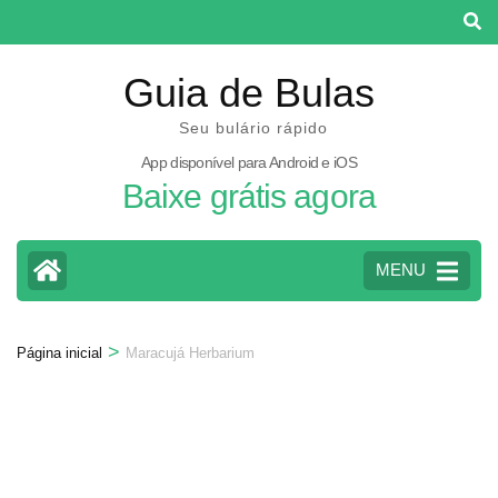
Pular
para
o
Guia de Bulas
conteúdo
Seu bulário rápido
(pressione
App disponível para Android e iOS
Enter)
Baixe grátis agora
MENU
>
Página inicial
Maracujá Herbarium