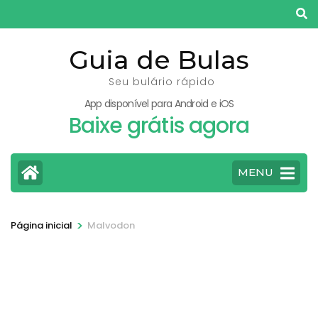
Pular
para
o
Guia de Bulas
conteúdo
Seu bulário rápido
(pressione
App disponível para Android e iOS
Enter)
Baixe grátis agora
MENU
>
Página inicial
Malvodon