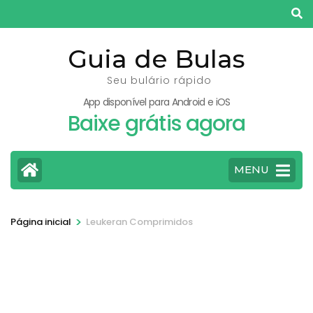
Pular
para
o
Guia de Bulas
conteúdo
Seu bulário rápido
(pressione
App disponível para Android e iOS
Enter)
Baixe grátis agora
MENU
>
Página inicial
Leukeran Comprimidos