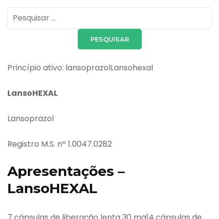
Pesquisar
por:
Princípio ativo: lansoprazolLansohexal
LansoHEXAL
Lansoprazol
Registro M.S. nº 1.0047.0282
Apresentações –
LansoHEXAL
7 cápsulas de liberação lenta 30 mg14 cápsulas de