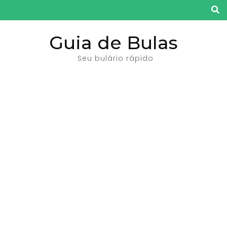
Pular
para
o
Guia de Bulas
conteúdo
Seu bulário rápido
(pressione
Enter)