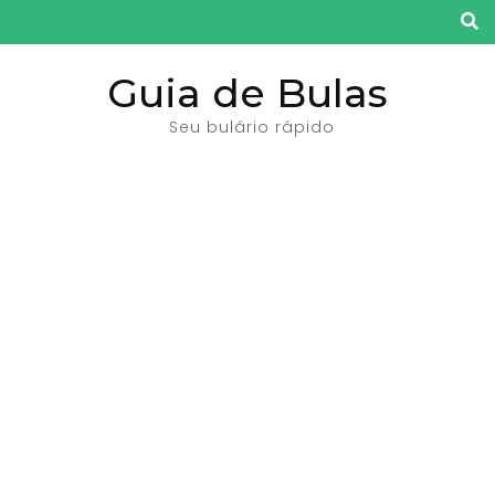
Pular
para
o
Guia de Bulas
conteúdo
Seu bulário rápido
(pressione
Enter)