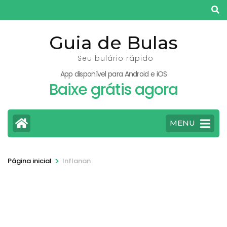
Pular
para
o
Guia de Bulas
conteúdo
Seu bulário rápido
(pressione
App disponível para Android e iOS
Enter)
Baixe grátis agora
MENU
>
Página inicial
Inflanan