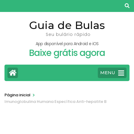
Pular
para
o
Guia de Bulas
conteúdo
Seu bulário rápido
(pressione
App disponível para Android e iOS
Enter)
Baixe grátis agora
MENU
>
Página inicial
Imunoglobulina Humana Específica Anti-hepatite B