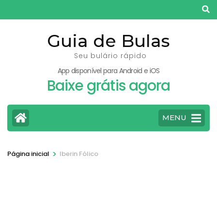
Pular
para
o
Guia de Bulas
conteúdo
Seu bulário rápido
(pressione
App disponível para Android e iOS
Enter)
Baixe grátis agora
MENU
>
Página inicial
Iberin Fólico