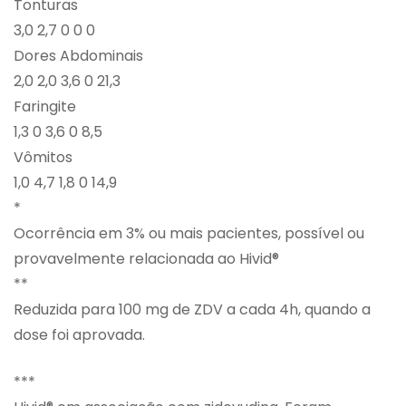
Tonturas
3,0 2,7 0 0 0
Dores Abdominais
2,0 2,0 3,6 0 21,3
Faringite
1,3 0 3,6 0 8,5
Vômitos
1,0 4,7 1,8 0 14,9
*
Ocorrência em 3% ou mais pacientes, possível ou
provavelmente relacionada ao Hivid®
**
Reduzida para 100 mg de ZDV a cada 4h, quando a
dose foi aprovada.
***