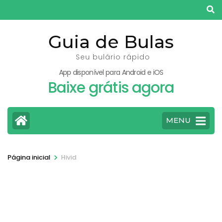
Pular
para
o
Guia de Bulas
conteúdo
Seu bulário rápido
(pressione
App disponível para Android e iOS
Enter)
Baixe grátis agora
MENU
>
Página inicial
Hivid