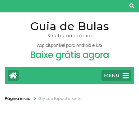
Pular
para
o
Guia de Bulas
conteúdo
Seu bulário rápido
(pressione
App disponível para Android e iOS
Enter)
Baixe grátis agora
MENU
>
Página inicial
Glycon Expectorante