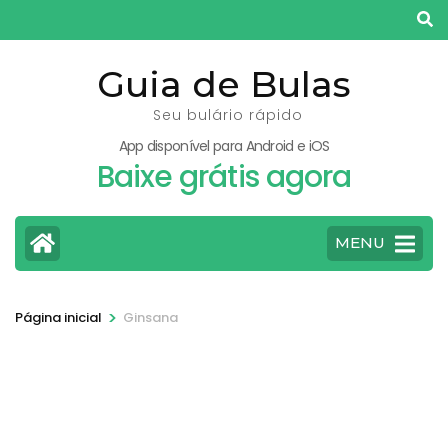
Pular
para
o
Guia de Bulas
conteúdo
Seu bulário rápido
(pressione
App disponível para Android e iOS
Enter)
Baixe grátis agora
MENU
>
Página inicial
Ginsana