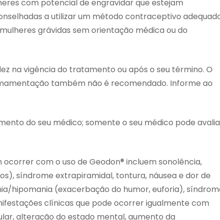
heres com potencial de engravidar que estejam
nselhadas a utilizar um método contraceptivo adequado
 mulheres grávidas sem orientação médica ou do
ez na vigência do tratamento ou após o seu término. O
amamentação também não é recomendado. Informe ao
ento do seu médico; somente o seu médico pode avalia
ocorrer com o uso de Geodon® incluem sonolência,
s), síndrome extrapiramidal, tontura, náusea e dor de
ania/hipomania (exacerbação do humor, euforia), síndrom
ifestações clínicas que pode ocorrer igualmente com
scular, alteração do estado mental, aumento da