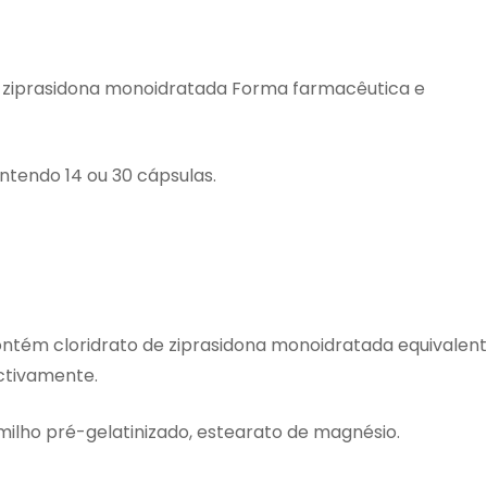
 ziprasidona monoidratada Forma farmacêutica e
endo 14 ou 30 cápsulas.
tém cloridrato de ziprasidona monoidratada equivalen
ctivamente.
milho pré-gelatinizado, estearato de magnésio.