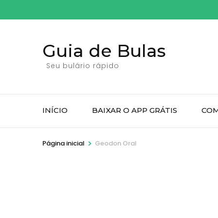
Pular
para
o
Guia de Bulas
conteúdo
(pressione
Seu bulário rápido
Enter)
INÍCIO
BAIXAR O APP GRÁTIS
COM
>
Página inicial
Geodon Oral