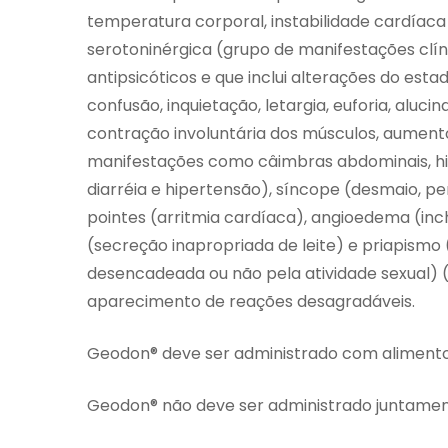
temperatura corporal, instabilidade cardíaca e
serotoninérgica (grupo de manifestações clí
antipsicóticos e que inclui alterações do esta
confusão, inquietação, letargia, euforia, aluc
contração involuntária dos músculos, aumento
manifestações como câimbras abdominais, hipe
diarréia e hipertensão), síncope (desmaio, pe
pointes (arritmia cardíaca), angioedema (inc
(secreção inapropriada de leite) e priapismo
desencadeada ou não pela atividade sexual) (
aparecimento de reações desagradáveis.
Geodon® deve ser administrado com alimento
Geodon® não deve ser administrado juntamen