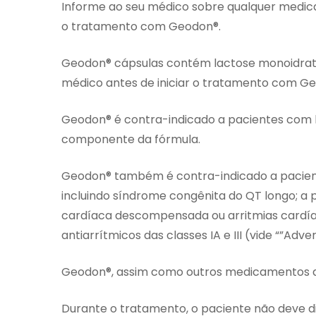
Informe ao seu médico sobre qualquer medica
o tratamento com Geodon®.
Geodon® cápsulas contém lactose monoidratad
médico antes de iniciar o tratamento com G
Geodon® é contra-indicado a pacientes com h
componente da fórmula.
Geodon® também é contra-indicado a pacien
incluindo síndrome congênita do QT longo; a p
cardíaca descompensada ou arritmias cardí
antiarrítmicos das classes IA e III (vide “”Adv
Geodon®, assim como outros medicamentos an
Durante o tratamento, o paciente não deve dir