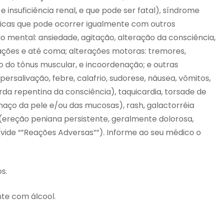
 insuficiência renal, e que pode ser fatal), síndrome
nicas que pode ocorrer igualmente com outros
do mental: ansiedade, agitação, alteração da consciência,
inações e até coma; alterações motoras: tremores,
 do tônus muscular, e incoordenação; e outras
rsalivação, febre, calafrio, sudorese, náusea, vômitos,
rda repentina da consciência), taquicardia, torsade de
haço da pele e/ou das mucosas), rash, galactorréia
 (ereção peniana persistente, geralmente dolorosa,
vide “”Reações Adversas””). Informe ao seu médico o
s.
te com álcool.