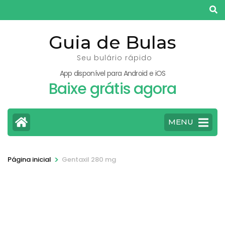
Pular
para
o
Guia de Bulas
conteúdo
Seu bulário rápido
(pressione
App disponível para Android e iOS
Enter)
Baixe grátis agora
MENU
>
Página inicial
Gentaxil 280 mg