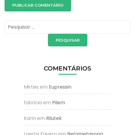
Pesquisar
por:
COMENTÁRIOS
Mirtes
em
Eupressin
fabricia
em
Pilem
Karin
em
Rilutek
Laerte Favero
em
Betametasona