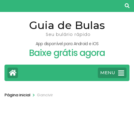
Pular
para
o
Guia de Bulas
conteúdo
Seu bulário rápido
(pressione
App disponível para Android e iOS
Enter)
Baixe grátis agora
MENU
>
Página inicial
Gancivir