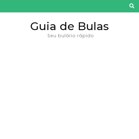
Pular
para
o
Guia de Bulas
conteúdo
Seu bulário rápido
(pressione
Enter)