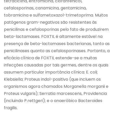
tetraciclina, eritromicina, cloranfenicol,
cefalosporinas, canamicina, gentamicina,
tobramicina e sulfametoxazol-trimetoprima. Muitos
patógenos gram-negativos são resistentes às
penicilinas e cefalosporinas pelo fato de produzirem
beta-lactamases. FOXTIL é altamente estável na
presença de beta-lactamases bacterianas, tanto as
penicilinases quanto as cefalosporinases. Portanto, a
eficácia clínica de FOXTIL estende-se a muitas
infecções causadas por tais germes, dentre os quais
assumem particular importância clínica: E. coli;
Klebsiella; Proteus indol-positivo (que incluem os
organismos agora chamados Morganella morganii e
Proteus vulgaris); Serratia marcescens, Providencia
(incluindo P.rettgeri); e o anaeróbico Bacteroides
fragilis.