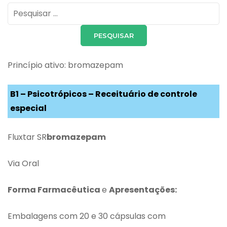
Pesquisar
por:
Princípio ativo: bromazepam
B1 – Psicotrópicos – Receituário de controle
especial
Fluxtar SR
bromazepam
Via Oral
Forma Farmacêutica
e
Apresentações:
Embalagens com 20 e 30 cápsulas com