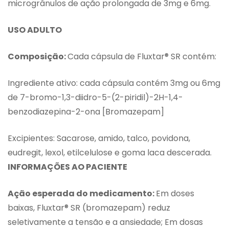
microgrânulos de ação prolongada de 3mg e 6mg.
USO ADULTO
Composição:
Cada cápsula de Fluxtar® SR contém:
Ingrediente ativo: cada cápsula contém 3mg ou 6mg
de 7-bromo-1,3-diidro-5-(2-piridil)-2H-1,4-
benzodiazepina-2-ona [Bromazepam]
Excipientes: Sacarose, amido, talco, povidona,
eudregit, lexol, etilcelulose e goma laca descerada.
INFORMAÇÕES AO PACIENTE
Ação esperada do medicamento:
Em doses
baixas, Fluxtar® SR (bromazepam) reduz
seletivamente a tensão e a ansiedade; Em dosas