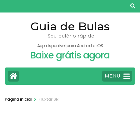
Pular
para
o
Guia de Bulas
conteúdo
Seu bulário rápido
(pressione
App disponível para Android e iOS
Enter)
Baixe grátis agora
MENU
>
Página inicial
Fluxtar SR