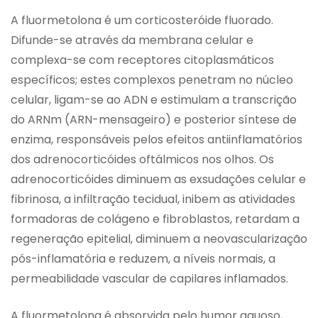
A fluormetolona é um corticosteróide fluorado.
Difunde-se através da membrana celular e
complexa-se com receptores citoplasmáticos
específicos; estes complexos penetram no núcleo
celular, ligam-se ao ADN e estimulam a transcrição
do ARNm (ARN-mensageiro) e posterior síntese de
enzima, responsáveis pelos efeitos antiinflamatórios
dos adrenocorticóides oftálmicos nos olhos. Os
adrenocorticóides diminuem as exsudações celular e
fibrinosa, a infiltração tecidual, inibem as atividades
formadoras de colágeno e fibroblastos, retardam a
regeneração epitelial, diminuem a neovascularização
pós-inflamatória e reduzem, a níveis normais, a
permeabilidade vascular de capilares inflamados.
A fluormetolona é absorvida pelo humor aquoso,