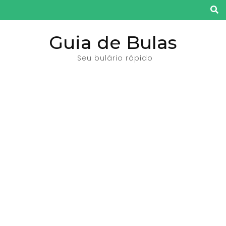
Pular
para
o
Guia de Bulas
conteúdo
Seu bulário rápido
(pressione
Enter)