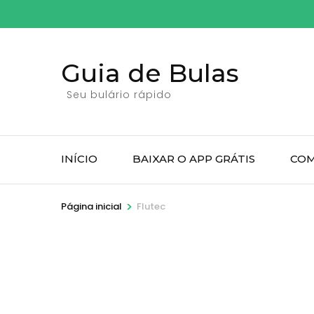
Pular
para
o
Guia de Bulas
conteúdo
(pressione
Seu bulário rápido
Enter)
INÍCIO
BAIXAR O APP GRÁTIS
COM
>
Página inicial
Flutec