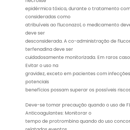
necrólise
epidérmica tóxica, durante o tratamento co
consideradas como
atribuíveis ao fluconazol, o medicamento dev
deve ser
desconsiderada. A co-administração de fluc
terfenadina deve ser
cuidadosamente monitorizada. Em raros casos,
Evitar o uso na
gravidez, exceto em pacientes com infecções 
potenciais
benefícios possam superar os possíveis risco
Deve-se tomar precaução quando o uso de F
Anticoagulantes: Monitorar o
tempo de protrombina quando do uso concomi
relatados eventos