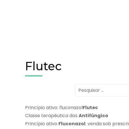
Flutec
Pesquisar
por:
Princípio ativo: fluconazol
Flutec
Classe terapêutica dos
Antifúngico
Princípio ativo
Fluconazol
. venda sob prescr