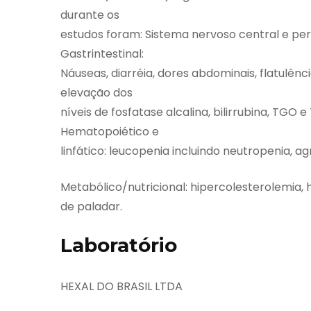
durante os
estudos foram: Sistema nervoso central e peri
Gastrintestinal:
Náuseas, diarréia, dores abdominais, flatulênci
elevação dos
níveis de fosfatase alcalina, bilirrubina, TGO e 
Hematopoiético e
linfático: leucopenia incluindo neutropenia, a
Metabólico/nutricional: hipercolesterolemia, h
de paladar.
Laboratório
HEXAL DO BRASIL LTDA