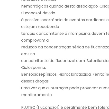
hemorrágicos quando desta associação. Cisap
fluconazol, devido
à possível ocorrência de eventos cardíacos c
estejam recebendo
terapia concomitante a rifampicina, devem te
comprovam a
redução da concentração sérica de fluconaz
em uso
concomitante de fluconazol com: Sufoniluréias,
Ciclosporina,
Benzodiazepínicos, Hidroclorotiazida, Fenitoí
dessas drogas
uma vez que a interação pode provocar aume
monitoramento.
FLUTEC (fluconazol) é geralmente bem tole