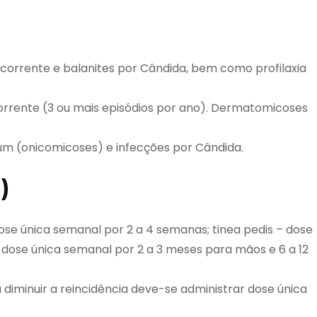
corrente e balanites por Cândida, bem como profilaxia
ecorrente (3 ou mais episódios por ano). Dermatomicoses
uium (onicomicoses) e infecções por Cândida.
)
se única semanal por 2 a 4 semanas; tinea pedis – dose
dose única semanal por 2 a 3 meses para mãos e 6 a 12
a diminuir a reincidência deve-se administrar dose única