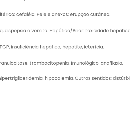
férico: cefaléia. Pele e anexos: erupção cutânea.
a, dispepsia e vômito. Hepático/Biliar: toxicidade hepática
TGP, insuficiência hepática, hepatite, icterícia.
granulocitose, trombocitopenia. Imunológico: anafilaxia.
ipertrigliceridemia, hipocalemia. Outros sentidos: distúrb