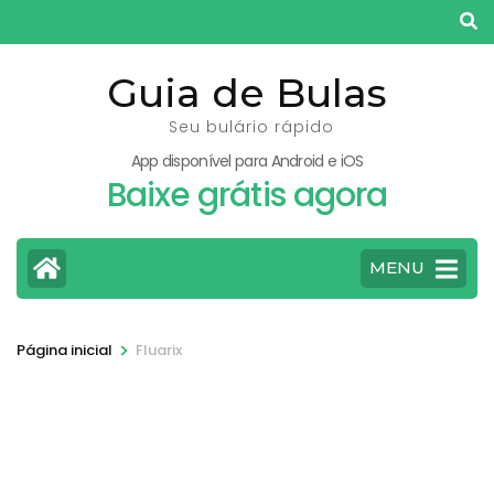
Pular
para
o
Guia de Bulas
conteúdo
Seu bulário rápido
(pressione
App disponível para Android e iOS
Enter)
Baixe grátis agora
MENU
>
Página inicial
Fluarix