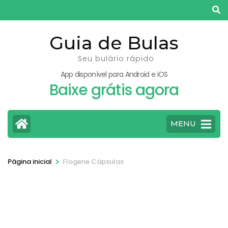
Pular
para
o
Guia de Bulas
conteúdo
Seu bulário rápido
(pressione
App disponível para Android e iOS
Enter)
Baixe grátis agora
MENU
>
Página inicial
Flogene Cápsulas