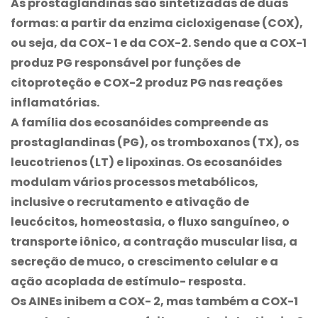
As prostaglandinas são sintetizadas de duas
formas: a partir da enzima cicloxigenase (COX),
ou seja, da COX- 1 e da COX-2. Sendo que a COX-1
produz PG responsável por funções de
citoproteção e COX-2 produz PG nas reações
inflamatórias.
A família dos ecosanóides compreende as
prostaglandinas (PG), os tromboxanos (TX), os
leucotrienos (LT) e lipoxinas. Os ecosanóides
modulam vários processos metabólicos,
inclusive o recrutamento e ativação de
leucócitos, homeostasia, o fluxo sanguíneo, o
transporte iônico, a contração muscular lisa, a
secreção de muco, o crescimento celular e a
ação acoplada de estímulo- resposta.
Os AINEs inibem a COX- 2, mas também a COX-1