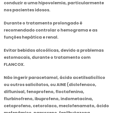
conduzir a uma hipovolemia, particularmente
nos pacientes idosos.
Durante o tratamento prolongado é
recomendado controlar o hemograma e as
funções hepática e renal.
Evitar bebidas alcoólicas, devido a problemas
estomacais, durante o tratamento com
FLANCOX
.
Não ingerir paracetamol, ácido acetilsalicílico
ou outros salicilatos, ou AINE (diclofenaco,
diflunisal, fenoprofeno, floctafenina,
flurbinofreno, ibuprofeno, indometacina,
cetoprofeno, cetorolaco, meclofenamato, ácido
mefenâmico, naproxeno, fenilbutazona,