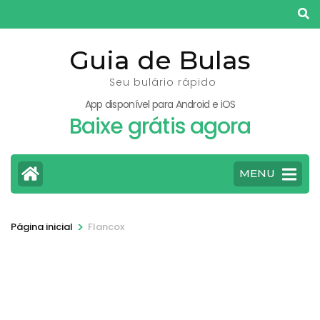
Pular
para
o
Guia de Bulas
conteúdo
Seu bulário rápido
(pressione
App disponível para Android e iOS
Enter)
Baixe grátis agora
MENU
>
Página inicial
Flancox