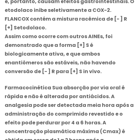
e, portanto, causam efeitos gastrointestinais. O
etodolaco inibe seletivamente a COX-2.
FLANCOX
contém a mistura racêmica de [- ] R
[+] Setodolaco.
Assim como ocorre com outros AINEs, foi
demonstrado que a forma [+] S é
biologicamente ativa, e que ambos
enantiômeros são estáveis, não havendo
conversão de [- ] R para [+] S in vivo.
Farmacocinética Sua absorção por via oral é
rápida e não é alterada por antiácidos. A
analgesia pode ser detectada meia hora após a
administração do comprimido revestido e o
efeito pode perdurar por 4 a 6 horas. A
concentração plasmática máxima (Cmax) é