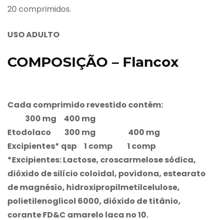
20 comprimidos.
USO ADULTO
COMPOSIÇÃO – Flancox
Cada comprimido revestido contém:
300 mg 400 mg
Etodolaco 300 mg 400 mg
Excipientes* qsp 1 comp 1 comp
*Excipientes: Lactose, croscarmelose sódica,
dióxido de silício coloidal, povidona, estearato
de magnésio, hidroxipropilmetilcelulose,
polietilenoglicol 6000, dióxido de titânio,
corante FD&C amarelo laca no 10.