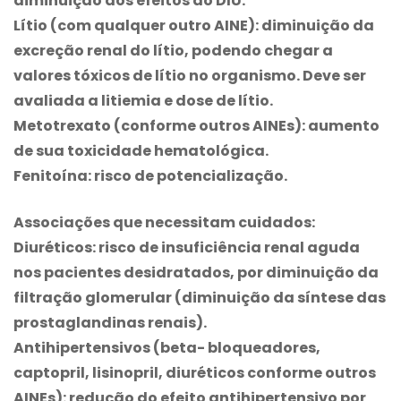
diminuição dos efeitos do DIU.
Lítio (com qualquer outro AINE): diminuição da
excreção renal do lítio, podendo chegar a
valores tóxicos de lítio no organismo. Deve ser
avaliada a litiemia e dose de lítio.
Metotrexato (conforme outros AINEs): aumento
de sua toxicidade hematológica.
Fenitoína: risco de potencialização.
Associações que necessitam cuidados:
Diuréticos: risco de insuficiência renal aguda
nos pacientes desidratados, por diminuição da
filtração glomerular (diminuição da síntese das
prostaglandinas renais).
Antihipertensivos (beta- bloqueadores,
captopril, lisinopril, diuréticos conforme outros
AINEs): redução do efeito antihipertensivo por