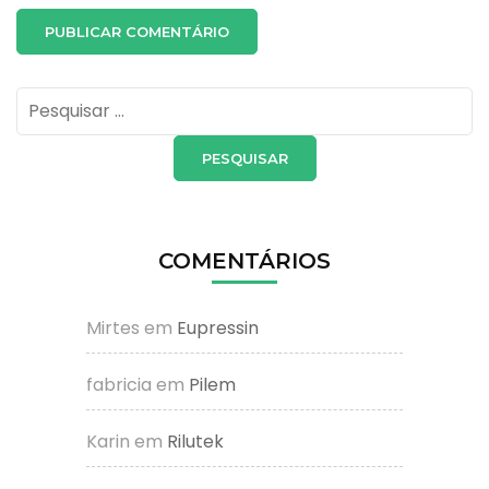
Pesquisar
por:
COMENTÁRIOS
Mirtes
em
Eupressin
fabricia
em
Pilem
Karin
em
Rilutek