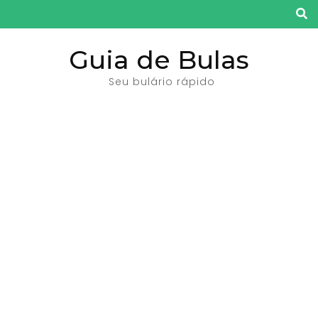
Pular
para
o
Guia de Bulas
conteúdo
Seu bulário rápido
(pressione
Enter)