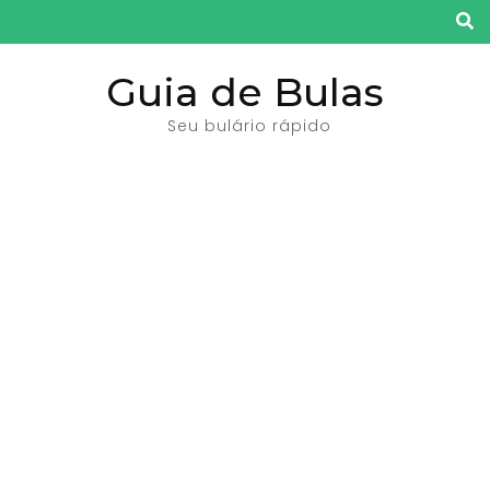
Pular
para
o
Guia de Bulas
conteúdo
Seu bulário rápido
(pressione
Enter)