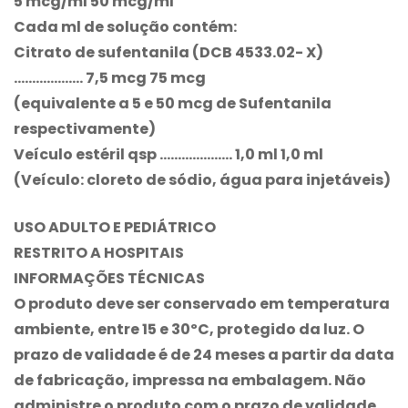
5 mcg/ml 50 mcg/ml
Cada ml de solução contém:
Citrato de sufentanila (DCB 4533.02- X)
………………. 7,5 mcg 75 mcg
(equivalente a 5 e 50 mcg de Sufentanila
respectivamente)
Veículo estéril qsp ……………….. 1,0 ml 1,0 ml
(Veículo: cloreto de sódio, água para injetáveis)
USO ADULTO E PEDIÁTRICO
RESTRITO A HOSPITAIS
INFORMAÇÕES TÉCNICAS
O produto deve ser conservado em temperatura
ambiente, entre 15 e 30ºC, protegido da luz. O
prazo de validade é de 24 meses a partir da data
de fabricação, impressa na embalagem. Não
administre o produto com o prazo de validade