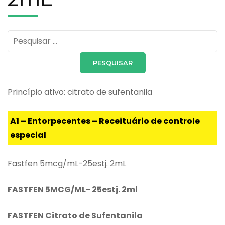
Pesquisar
por:
Princípio ativo: citrato de sufentanila
A1 – Entorpecentes – Receituário de controle
especial
Fastfen 5mcg/mL-25estj. 2mL
FASTFEN
5MCG/ML- 25estj. 2ml
FASTFEN
Citrato de Sufentanila