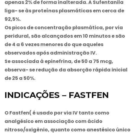
apenas 2% de forma inalterada. A Sufentanila
liga- se às proteínas plasmáticas em cerca de
92,5%.
Os picos de concentração plasmática, por via
peridural, são alcançados em 10 minutos e são
de 4 a 6 vezes menores do que aqueles
observados após administração IV.
Se associada à epinefrina, de 50 a 75 mcg,
observa- se redução da absorção rápida inicial
de 25 a 50%.
INDICAÇÕES – FASTFEN
O
Fastfen
( é usado por via IV tanto como
analgésico em associação com ácido
nitroso/oxigênio, quanto como anestésico único