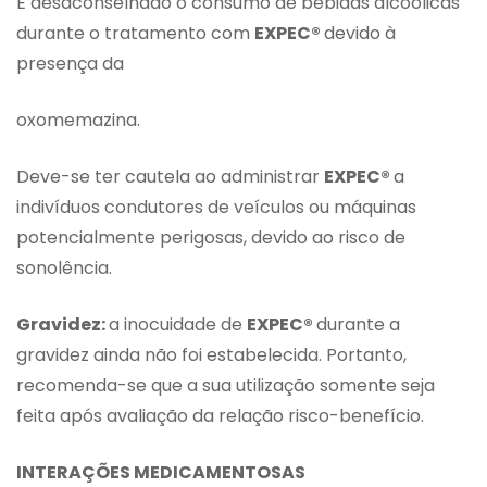
É desaconselhado o consumo de bebidas alcoólicas
durante o tratamento com
EXPEC®
devido à
presença da
oxomemazina.
Deve-se ter cautela ao administrar
EXPEC®
a
indivíduos condutores de veículos ou máquinas
potencialmente perigosas, devido ao risco de
sonolência.
Gravidez:
a inocuidade de
EXPEC®
durante a
gravidez ainda não foi estabelecida. Portanto,
recomenda-se que a sua utilização somente seja
feita após avaliação da relação risco-benefício.
INTERAÇÕES MEDICAMENTOSAS