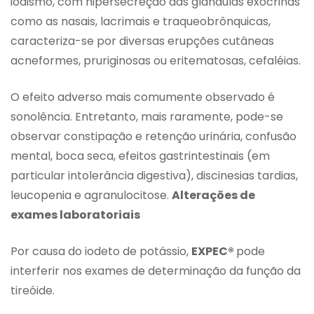
iodismo, com hipersecreção das glândulas exócrinas
como as nasais, lacrimais e traqueobrônquicas,
caracteriza-se por diversas erupções cutâneas
acneformes, pruriginosas ou eritematosas, cefaléias.
O efeito adverso mais comumente observado é
sonolência. Entretanto, mais raramente, pode-se
observar constipação e retenção urinária, confusão
mental, boca seca, efeitos gastrintestinais (em
particular intolerância digestiva), discinesias tardias,
leucopenia e agranulocitose.
Alterações de
exames laboratoriais
Por causa do iodeto de potássio,
EXPEC®
pode
interferir nos exames de determinação da função da
tireóide.