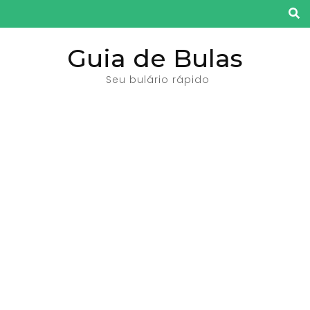
Pular
para
o
Guia de Bulas
conteúdo
Seu bulário rápido
(pressione
Enter)