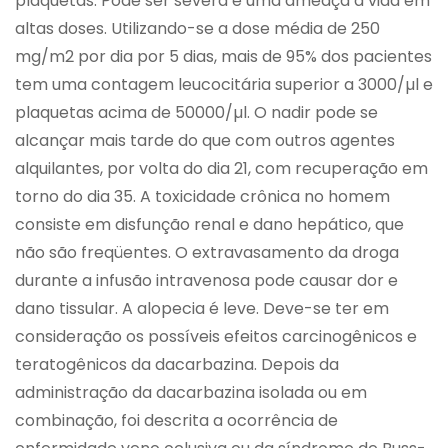
plaquetas. Pode ser severa e uma ameaça à vida em
altas doses. Utilizando-se a dose média de 250
mg/m2 por dia por 5 dias, mais de 95% dos pacientes
tem uma contagem leucocitária superior a 3000/µl e
plaquetas acima de 50000/µl. O nadir pode se
alcançar mais tarde do que com outros agentes
alquilantes, por volta do dia 21, com recuperação em
torno do dia 35. A toxicidade crônica no homem
consiste em disfunção renal e dano hepático, que
não são freqüentes. O extravasamento da droga
durante a infusão intravenosa pode causar dor e
dano tissular. A alopecia é leve. Deve-se ter em
consideração os possíveis efeitos carcinogênicos e
teratogênicos da dacarbazina. Depois da
administração da dacarbazina isolada ou em
combinação, foi descrita a ocorrência de