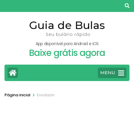
Pular
para
o
Guia de Bulas
conteúdo
Seu bulário rápido
(pressione
App disponível para Android e iOS
Enter)
Baixe grátis agora
MENU
>
Página inicial
Evodazin