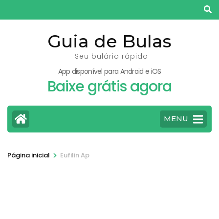
Pular
para
o
Guia de Bulas
conteúdo
Seu bulário rápido
(pressione
App disponível para Android e iOS
Enter)
Baixe grátis agora
MENU
>
Página inicial
Eufilin Ap