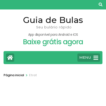
Pular
para
o
Guia de Bulas
conteúdo
Seu bulário rápido
(pressione
App disponível para Android e iOS
Enter)
Baixe grátis agora
MENU
>
Página inicial
Etrat