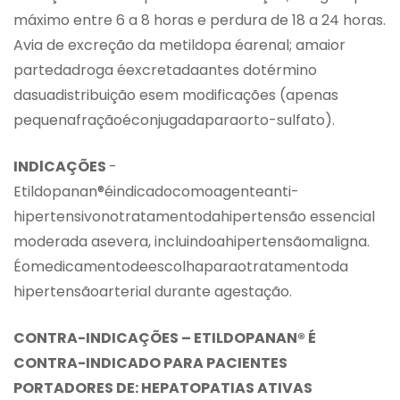
máximo entre 6 a 8 horas e perdura de 18 a 24 horas.
Avia de excreção da metildopa éarenal; amaior
partedadroga éexcretadaantes dotérmino
dasuadistribuição esem modificações (apenas
pequenafraçãoéconjugadaparaorto-sulfato).
INDlCAÇÕES
-
Etildopanan®éindicadocomoagenteanti-
hipertensivonotratamentodahipertensão essencial
moderada asevera, incluindoahipertensãomaligna.
Éomedicamentodeescolhaparaotratamentoda
hipertensãoarterial durante agestação.
CONTRA-INDICAÇÕES – ETILDOPANAN® É
CONTRA-INDICADO PARA PACIENTES
PORTADORES DE: HEPATOPATIAS ATIVAS