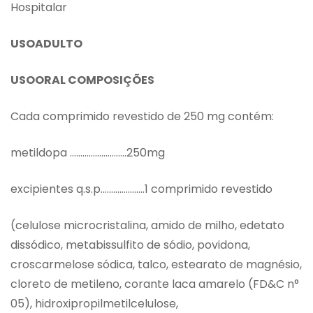
Hospitalar
USOADULTO
USOORAL COMPOSIÇÕES
Cada comprimido revestido de 250 mg contém:
metildopa ………………………250mg
excipientes q.s.p…………………1 comprimido revestido
(celulose microcristalina, amido de milho, edetato
dissódico, metabissulfito de sódio, povidona,
croscarmelose sódica, talco, estearato de magnésio,
cloreto de metileno, corante laca amarelo (FD&C n°
05), hidroxipropilmetilcelulose,