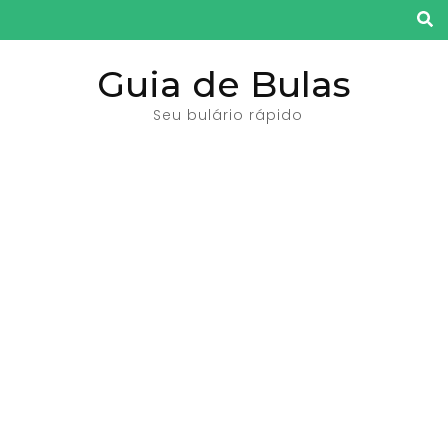
Pular
para
o
Guia de Bulas
conteúdo
Seu bulário rápido
(pressione
Enter)