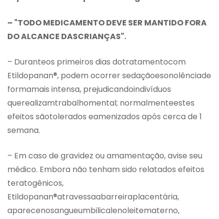
– "TODO MEDICAMENTO DEVE SER MANTIDO FORA
DO ALCANCE DASCRIANÇAS".
– Duranteos primeiros dias dotratamentocom
Etildopanan®, podem ocorrer sedaçãoesonolênciade
formamais intensa, prejudicandoindivíduos
querealizamtrabalhomental; normalmenteestes
efeitos sãotolerados eamenizados após cerca de 1
semana.
– Em caso de gravidez ou amamentação, avise seu
médico. Embora não tenham sido relatados efeitos
teratogênicos,
Etildopanan®atravessaabarreiraplacentária,
aparecenosangueumbilicalenoleitematerno,