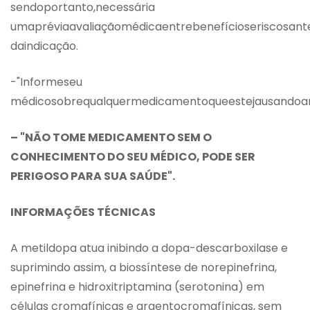
sendoportanto,necessária
umapréviaavaliaçãomédicaentrebenefícioseriscosant
daindicação.
-"Informeseu
médicosobrequalquermedicamentoqueestejausandoant
– "NÃO TOME MEDICAMENTO SEM O
CONHECIMENTO DO SEU MÉDICO, PODE SER
PERIGOSO PARA SUA SAÚDE".
INFORMAÇÕES TÉCNICAS
A metildopa atua inibindo a dopa-descarboxilase e
suprimindo assim, a biossíntese de norepinefrina,
epinefrina e hidroxitriptamina (serotonina) em
células cromafínicas e argentocromafínicas, sem