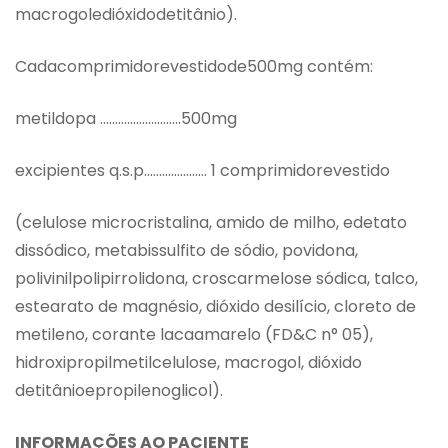
macrogoledióxidodetitânio).
Cadacomprimidorevestidode500mg contém:
metildopa ………………………500mg
excipientes q.s.p………………… 1 comprimidorevestido
(celulose microcristalina, amido de milho, edetato
dissódico, metabissulfito de sódio, povidona,
polivinilpolipirrolidona, croscarmelose sódica, talco,
estearato de magnésio, dióxido desilício, cloreto de
metileno, corante lacaamarelo (FD&C n° 05),
hidroxipropilmetilcelulose, macrogol, dióxido
detitânioepropilenoglicol).
INFORMAÇÕES AO PACIENTE