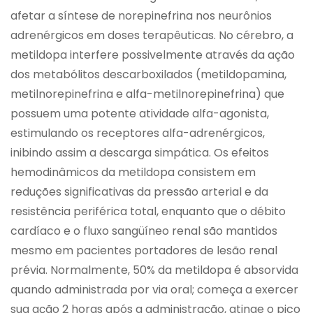
afetar a síntese de norepinefrina nos neurônios
adrenérgicos em doses terapêuticas. No cérebro, a
metildopa interfere possivelmente através da ação
dos metabólitos descarboxilados (metildopamina,
metilnorepinefrina e alfa-metilnorepinefrina) que
possuem uma potente atividade alfa-agonista,
estimulando os receptores alfa-adrenérgicos,
inibindo assim a descarga simpática. Os efeitos
hemodinâmicos da metildopa consistem em
reduções significativas da pressão arterial e da
resistência periférica total, enquanto que o débito
cardíaco e o fluxo sangüíneo renal são mantidos
mesmo em pacientes portadores de lesão renal
prévia. Normalmente, 50% da metildopa é absorvida
quando administrada por via oral; começa a exercer
sua ação 2 horas após a administração, atinge o pico