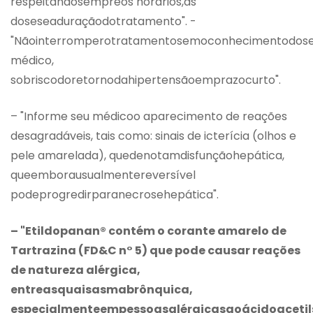
respeitandosempreos horários,as
doseseaduraçãodotratamento". -
"Nãointerromperotratamentosemoconhecimentodos
médico,
sobriscodoretornodahipertensãoemprazocurto".
– "Informe seu médicoo aparecimento de reações
desagradáveis, tais como: sinais de icterícia (olhos e
pele amarelada), quedenotamdisfunçãohepática,
queemborausualmentereversível
podeprogredirparanecrosehepática".
– "Etildopanan® contém o corante amarelo de
Tartrazina (FD&C n° 5) que pode causar reações
de natureza alérgica,
entreasquaisasmabrônquica,
especialmenteempessoasalérgicasaoácidoacetilsa