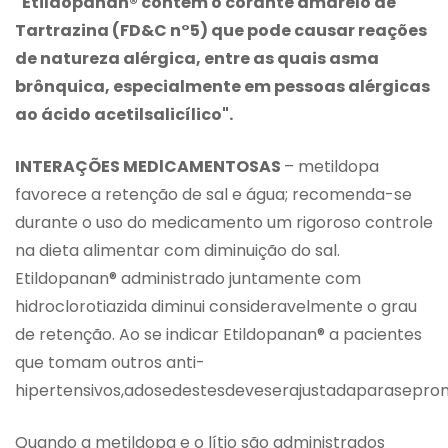
"Etildopanan® contém o corante amarelo de
Tartrazina (FD&C n°5) que pode causar reações
de natureza alérgica, entre as quais asma
brônquica, especialmente em pessoas alérgicas
ao ácido acetilsalicílico".
INTERAÇÕES MEDlCAMENTOSAS
– metildopa
favorece a retenção de sal e água; recomenda-se
durante o uso do medicamento um rigoroso controle
na dieta alimentar com diminuição do sal.
Etildopanan® administrado juntamente com
hidroclorotiazida diminui consideravelmente o grau
de retenção. Ao se indicar Etildopanan® a pacientes
que tomam outros anti-
hipertensivos,adosedestesdeveserajustadaparasepro
Quando a metildopa e o lítio são administrados