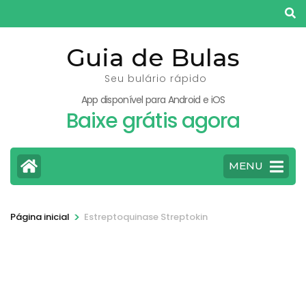
Pular
para
o
Guia de Bulas
conteúdo
Seu bulário rápido
(pressione
App disponível para Android e iOS
Enter)
Baixe grátis agora
MENU
>
Página inicial
Estreptoquinase Streptokin