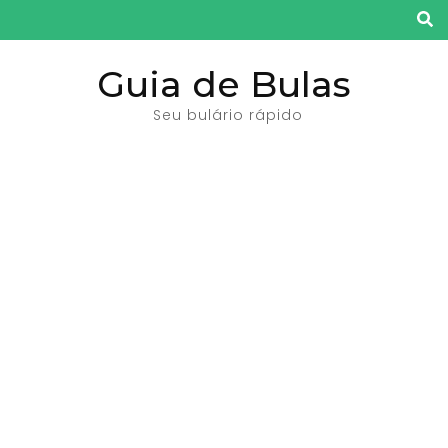
Pular
para
o
Guia de Bulas
conteúdo
Seu bulário rápido
(pressione
Enter)