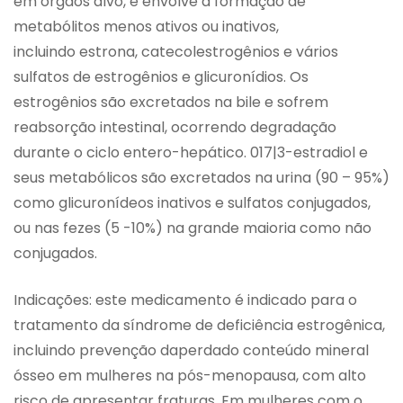
em órgãos alvo, e envolve a formação de
metabólitos menos ativos ou inativos,
incluindo estrona, catecolestrogênios e vários
sulfatos de estrogênios e glicuronídios. Os
estrogênios são excretados na bile e sofrem
reabsorção intestinal, ocorrendo degradação
durante o ciclo entero-hepático. 017|3-estradiol e
seus metabólicos são excretados na urina (90 – 95%)
como glicuronídeos inativos e sulfatos conjugados,
ou nas fezes (5 -10%) na grande maioria como não
conjugados.
Indicações: este medicamento é indicado para o
tratamento da síndrome de deficiência estrogênica,
incluindo prevenção daperdado conteúdo mineral
ósseo em mulheres na pós-menopausa, com alto
risco de apresentar fraturas. Em mulheres com o