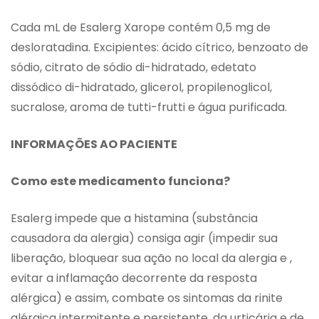
Cada mL de Esalerg Xarope contém 0,5 mg de
desloratadina. Excipientes: ácido cítrico, benzoato de
sódio, citrato de sódio di-hidratado, edetato
dissódico di-hidratado, glicerol, propilenoglicol,
sucralose, aroma de tutti-frutti e água purificada.
INFORMAÇÕES AO PACIENTE
Como este medicamento funciona?
Esalerg impede que a histamina (substância
causadora da alergia) consiga agir (impedir sua
liberação, bloquear sua ação no local da alergia e ,
evitar a inflamação decorrente da resposta
alérgica) e assim, combate os sintomas da rinite
alérgica intermitente e persistente, da urticária e de