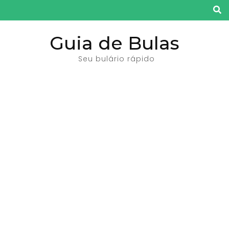
Pular
para
o
Guia de Bulas
conteúdo
Seu bulário rápido
(pressione
Enter)