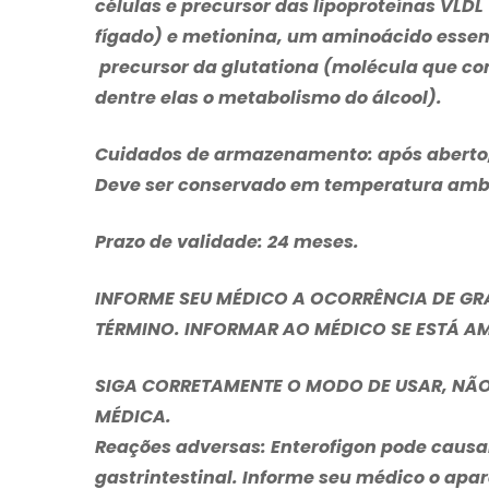
células e precursor das lipoproteínas VLDL
fígado) e metionina, um aminoácido essenc
precursor da glutationa (molécula que com
dentre elas o metabolismo do álcool).
Cuidados de armazenamento
: após abert
Deve ser conservado em temperatura ambien
Prazo de validade
: 24 meses.
INFORME SEU MÉDICO A OCORRÊNCIA DE GR
TÉRMINO. INFORMAR AO MÉDICO SE ESTÁ 
SIGA CORRETAMENTE O MODO DE USAR, NÃ
MÉDICA.
Reações adversas:
Enterofigon
pode causar
gastrintestinal. Informe seu médico o ap