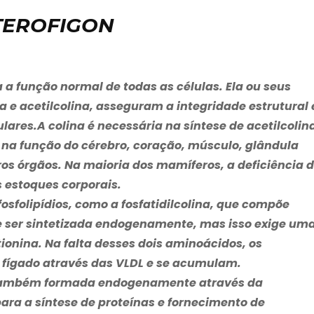
NTEROFIGON
a função normal de todas as células. Ela ou seus
na e acetilcolina, asseguram a integridade estrutural 
ares.A colina é necessária na síntese de acetilcolin
 na função do cérebro, coração, músculo, glândula
tros órgãos. Na maioria dos mamíferos, a deficiência 
s estoques corporais.
fosfolipídios, como a fosfatidilcolina, que compõe
de ser sintetizada endogenamente, mas isso exige um
onina. Na falta desses dois aminoácidos, os
o fígado através das VLDL e se acumulam.
 também formada endogenamente através da
ara a síntese de proteínas e fornecimento de