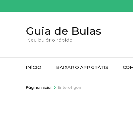
Pular
para
o
Guia de Bulas
conteúdo
(pressione
Seu bulário rápido
Enter)
INÍCIO
BAIXAR O APP GRÁTIS
COM
>
Página inicial
Enterofigon