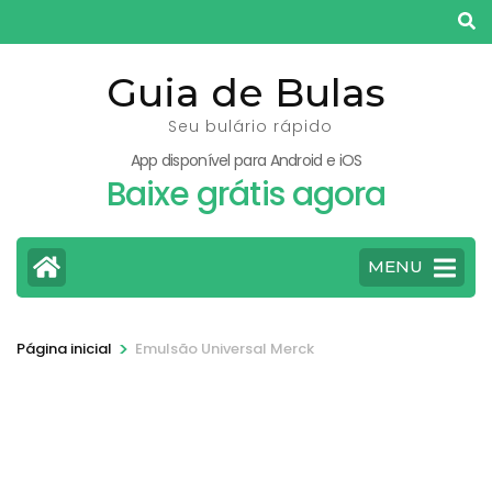
Pular
para
o
Guia de Bulas
conteúdo
Seu bulário rápido
(pressione
App disponível para Android e iOS
Enter)
Baixe grátis agora
MENU
>
Página inicial
Emulsão Universal Merck