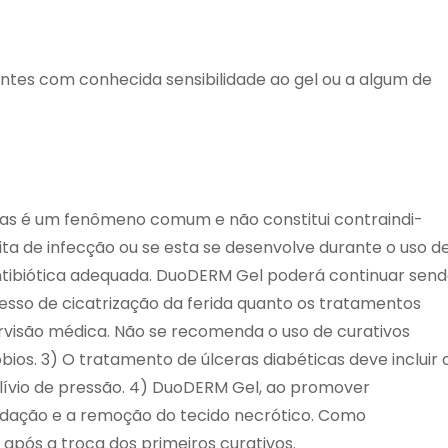
ntes com conhecida sensibilidade ao gel ou a algum de
icas é um fenômeno comum e não constitui contraindi-
ta de infecção ou se esta se desenvolve durante o uso d
antibiótica adequada. DuoDERM Gel poderá continuar sen
esso de cicatrização da ferida quanto os tratamentos
ervisão médica. Não se recomenda o uso de curativos
ios. 3) O tratamento de úlceras diabéticas deve incluir 
alívio de pressão. 4) DuoDERM Gel, ao promover
idação e a remoção do tecido necrótico. Como
após a troca dos primeiros curativos.