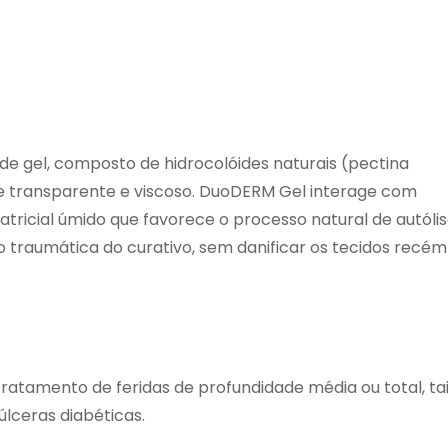
e gel, composto de hidrocolóides naturais (pectina
te transparente e viscoso. DuoDERM Gel interage com
tricial úmido que favorece o processo natural de autóli
o traumática do curativo, sem danificar os tecidos recém
ratamento de feridas de profundidade média ou total, ta
úlceras diabéticas.