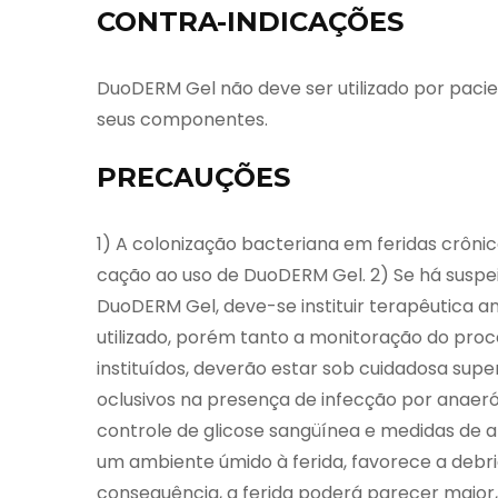
CONTRA-INDICAÇÕES
DuoDERM Gel não deve ser utilizado por pacie
seus componentes.
PRECAUÇÕES
1) A colonização bacteriana em feridas crôn
cação ao uso de DuoDERM Gel. 2) Se há suspei
DuoDERM Gel, deve-se instituir terapêutica 
utilizado, porém tanto a monitoração do proc
instituídos, deverão estar sob cuidadosa sup
oclusivos na presença de infecção por anaerób
controle de glicose sangüínea e medidas de 
um ambiente úmido à ferida, favorece a debr
consequência, a ferida poderá parecer maior, 