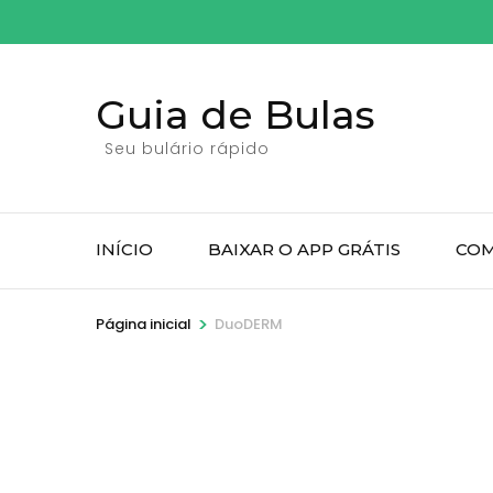
Pular
para
o
Guia de Bulas
conteúdo
(pressione
Seu bulário rápido
Enter)
INÍCIO
BAIXAR O APP GRÁTIS
COM
>
Página inicial
DuoDERM