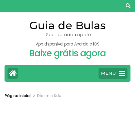
Pular
para
o
Guia de Bulas
conteúdo
Seu bulário rápido
(pressione
App disponível para Android e iOS
Enter)
Baixe grátis agora
MENU
>
Página inicial
Diosmin Sdu