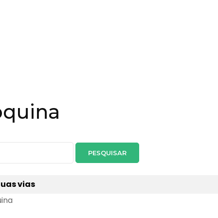
oquina
duas vias
uina