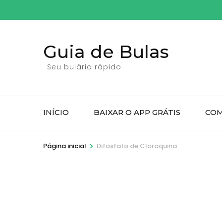
Pular
para
o
Guia de Bulas
conteúdo
(pressione
Seu bulário rápido
Enter)
INÍCIO
BAIXAR O APP GRÁTIS
COM
>
Página inicial
Difosfato de Cloroquina