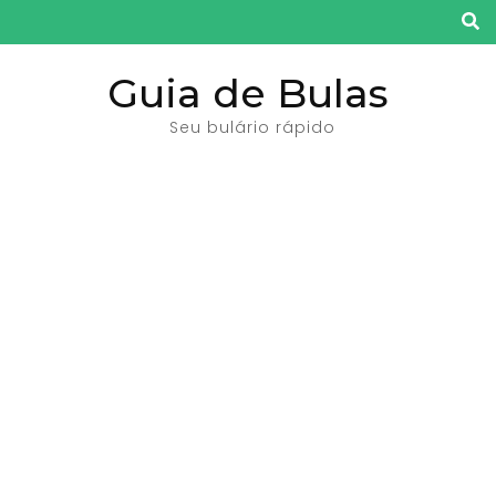
Pular
para
o
Guia de Bulas
conteúdo
Seu bulário rápido
(pressione
Enter)