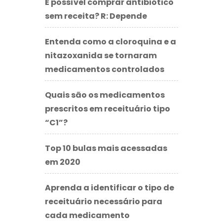
É possível comprar antibiótico
sem receita? R: Depende
Entenda como a cloroquina e a
nitazoxanida se tornaram
medicamentos controlados
Quais são os medicamentos
prescritos em receituário tipo
“C1”?
Top 10 bulas mais acessadas
em 2020
Aprenda a identificar o tipo de
receituário necessário para
cada medicamento