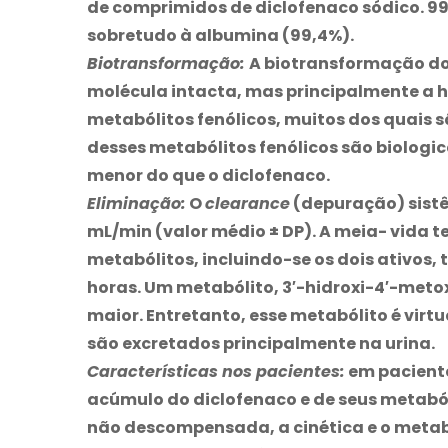
de comprimidos de diclofenaco sódico. 99,
sobretudo à albumina (99,4%).
Biotransformação:
A biotransformação do
molécula intacta, mas principalmente a hi
metabólitos fenólicos, muitos dos quais 
desses metabólitos fenólicos são biologi
menor do que o diclofenaco.
Eliminação:
O
clearance
(depuração) sistê
mL/min (valor médio ± DP). A meia- vida t
metabólitos, incluindo-se os dois ativo
horas. Um metabólito, 3′-hidroxi-4′-met
maior. Entretanto, esse metabólito é virt
são excretados principalmente na urina.
Características nos pacientes:
em paciente
acúmulo do diclofenaco e de seus metaból
não descompensada, a cinética e o metab