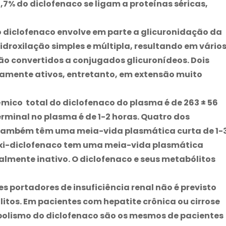
7% do diclofenaco se ligam a proteínas séricas,
 diclofenaco envolve em parte a glicuronidação da
droxilação simples e múltipla, resultando em vário
são convertidos a conjugados glicuronídeos. Dois
camente ativos, entretanto, em extensão muito
mico total do diclofenaco do plasma é de 263 ± 56
erminal no plasma é de 1-2 horas. Quatro dos
s, também têm uma meia-vida plasmática curta de 1-
oxi-diclofenaco tem uma meia-vida plasmática
ualmente inativo. O diclofenaco e seus metabólitos
s portadores de insuficiência renal não é previsto
itos. Em pacientes com hepatite crônica ou cirrose
olismo do diclofenaco são os mesmos de pacientes