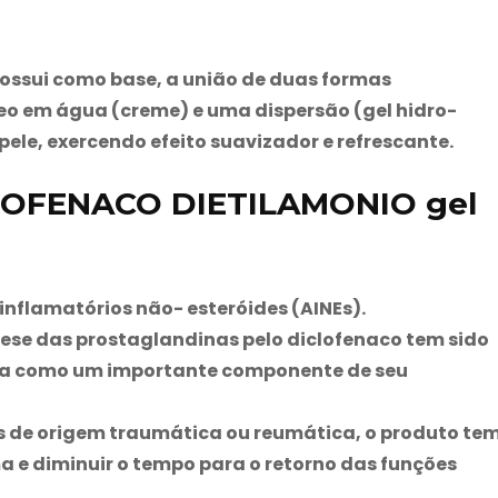
ossui como base, a união de duas formas
eo em água (creme) e uma dispersão (gel hidro-
pele, exercendo efeito suavizador e refrescante.
LOFENACO DIETILAMONIO gel
nflamatórios não- esteróides (AINEs).
ntese das prostaglandinas pelo diclofenaco tem sido
da como um importante componente de seu
s de origem traumática ou reumática, o produto te
a e diminuir o tempo para o retorno das funções