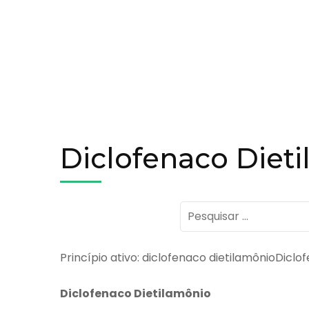
Diclofenaco Diet
Pesquisar
por:
Princípio ativo: diclofenaco dietilamônioDicl
Diclofenaco Dietilamônio