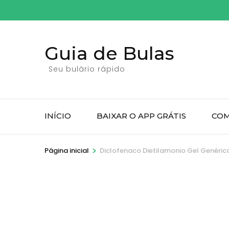
Pular
para
o
Guia de Bulas
conteúdo
(pressione
Seu bulário rápido
Enter)
INÍCIO
BAIXAR O APP GRÁTIS
COM
>
Página inicial
Diclofenaco Dietilamonio Gel Genéric