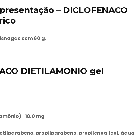
Apresentação – DICLOFENACO
rico
isnagas com 60 g.
NACO DIETILAMONIO gel
ilamônio) 10,0 mg
 metilparabeno, propilparabeno, propilenoglicol, água