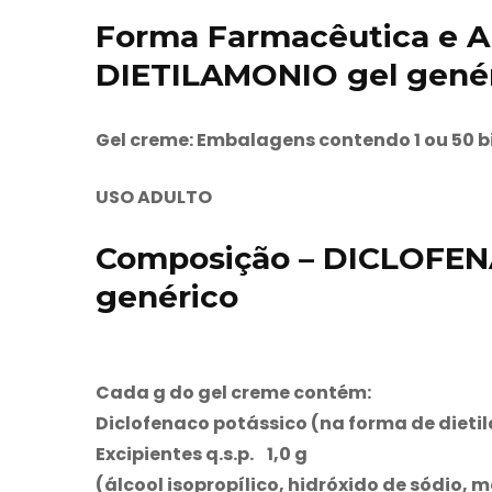
Forma Farmacêutica e 
DIETILAMONIO gel gené
Gel creme: Embalagens contendo 1 ou 50 b
USO ADULTO
Composição – DICLOFE
genérico
Cada g do gel creme contém:
Diclofenaco potássico (na forma de diet
Excipientes q.s.p. 1,0 g
(álcool isopropílico, hidróxido de sódio,