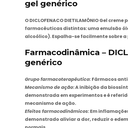
gel genérico
O DICLOFENACO DIETILAMÔNIO Gel creme p
farmacêuticas distintas: uma emulsão ól
alcoólico). Espalha-se facilmente sobre a 
Farmacodinâmica – DIC
genérico
Grupo farmacoterapêutico:
Fármacos antii
Mecanismo de ação
: A inibição da biossí
demonstrada em experimentos e é referi
mecanismo de ação.
Efeitos farmacodinâmicos
: Em inflamaçõe
demonstrado aliviar a dor, reduzir o edem
normais.